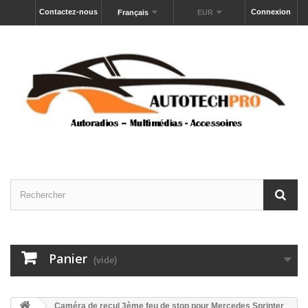
Contactez-nous
Connexion
Français
EUR
Panier
(vide)
Caméra de recul 3ème feu de stop pour Mercedes Sprinter