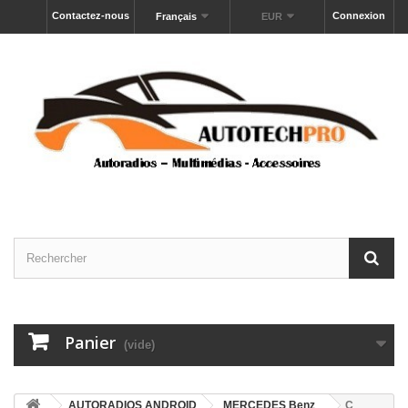
Contactez-nous
Connexion
Français
EUR
Panier
(vide)
AUTORADIOS ANDROID
MERCEDES Benz
C