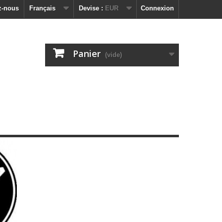
z-nous
Français
Devise :
EUR
Connexion
Panier
(vide)