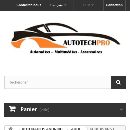
Contactez-nous
Connexion
Français
EUR
Panier
(vide)
AUTORADIOS ANDROID
AUDI
AUDI 3/S3/RS3