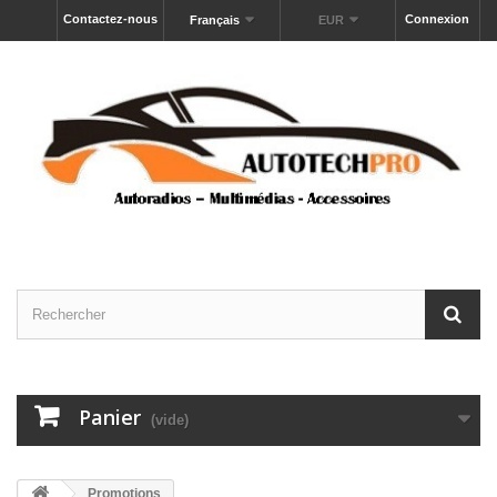
Contactez-nous
Connexion
Français
EUR
Panier
(vide)
Promotions