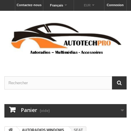
Contactez-nous
Connexion
Français
EUR
Panier
(vide)
AUTORADIOS WINDOWS
SEAT