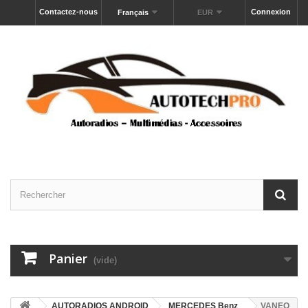
Contactez-nous
Connexion
Français
EUR
Panier
(vide)
AUTORADIOS ANDROID
MERCEDES Benz
VANEO