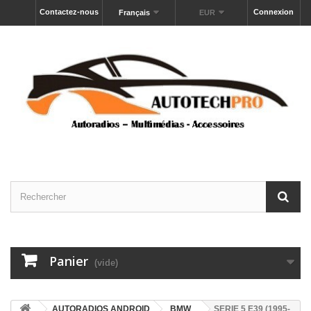
Contactez-nous
Connexion
Français
EUR
Panier
(vide)
AUTORADIOS ANDROID
BMW
SERIE 5 E39 (1995-