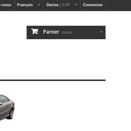
z-nous
Français
Devise :
EUR
Connexion
Panier
(vide)