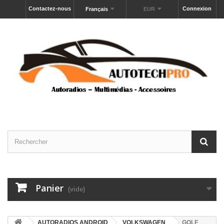
Contactez-nous
Connexion
Français
EUR
Panier
(vide)
AUTORADIOS ANDROID
VOLKSWAGEN
GOLF