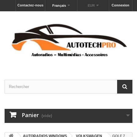
Contactez-nous
Connexion
Français
EUR
Panier
(vide)
AUTORADIOS WINDOWS
VOLKSWAGEN
GOLF 7