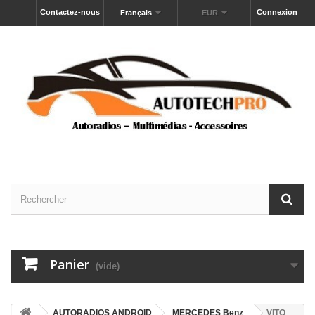
Contactez-nous
Connexion
Français
EUR
Panier
(vide)
AUTORADIOS ANDROID
MERCEDES Benz
VITO